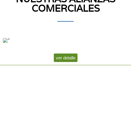
COMERCIALES
ver detalle
Con una constante dedicación a la innovación en servicios y tecnología,
nos presentamos como ANXOR INGENIERÍA S.A. Esta empresa, desde su
establecimiento en 2009, ha sido un impulsor de la excelencia en los
servicios de ingeniería dirigidos a la industria eléctrica. Asimismo, nos
enorgullecemos de ostentar la representación de marcas de fabricantes
ampliamente reconocidos a nivel global en el sector eléctrico.