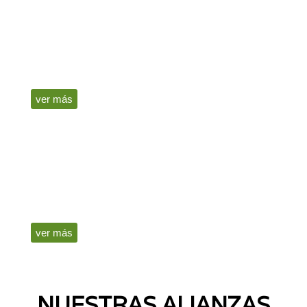
Pruebas eléctricas
Contamos con profesionales certificados y equipo de
última tecnología.
ver más
Planeación de proyectos
Desarrollo y ejecución de proyectos de ingeniería
eléctrica en toda la región.
ver más
NUESTRAS ALIANZAS